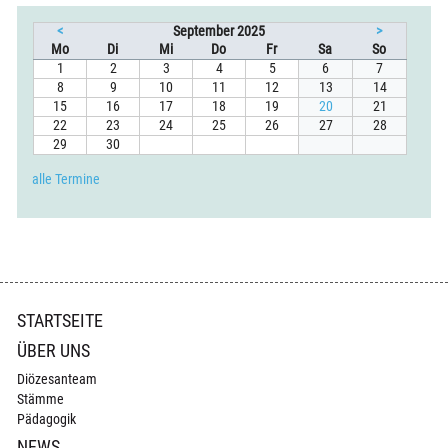
<
September 2025
>
ntag
enstag
ttwoch
nnerstag
eitag
mstag
nntag
Mo
Di
Mi
Do
Fr
Sa
So
1
2
3
4
5
6
7
8
9
10
11
12
13
14
15
16
17
18
19
20
21
22
23
24
25
26
27
28
29
30
alle Termine
Navigation
STARTSEITE
überspringen
ÜBER UNS
Diözesanteam
Stämme
Pädagogik
NEWS