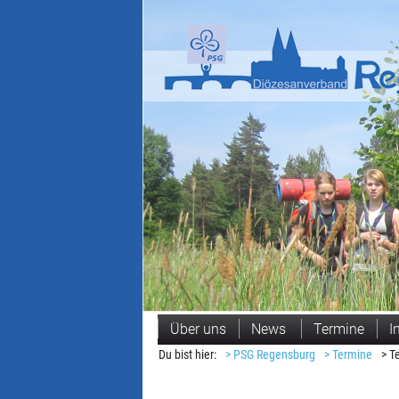
Navigation
Über uns
News
Termine
I
überspringen
Du bist hier:
> PSG Regensburg
> Termine
> T