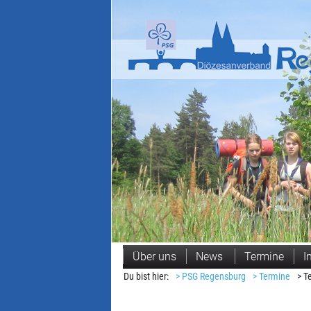
Navigation
Über uns
News
Termine
I
überspringen
Du bist hier:
> PSG Regensburg
> Termine
> T