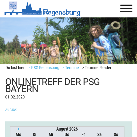
Du bist hier:
> PSG Regensburg
> Termine
> Termine Reader
ONLINETREFF DER PSG
BAYERN
01.02.2020
Zurück
<
August 2026
ntag
enstag
ttwoch
nnerstag
eitag
mstag
nntag
Mo
Di
Mi
Do
Fr
Sa
So