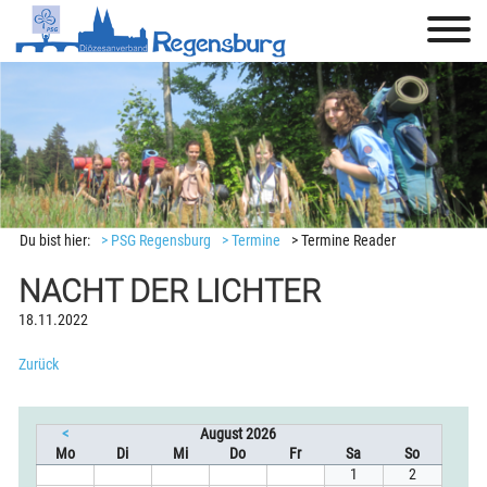
Du bist hier:
> PSG Regensburg
> Termine
> Termine Reader
NACHT DER LICHTER
18.11.2022
Zurück
<
August 2026
ntag
enstag
ttwoch
nnerstag
eitag
mstag
nntag
Mo
Di
Mi
Do
Fr
Sa
So
1
2