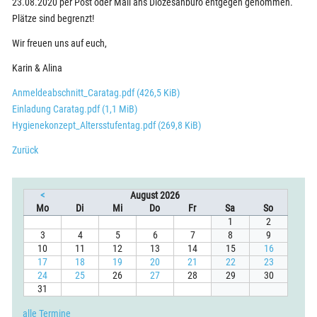
23.08.2020 per Post oder Mail ans Diözesanbüro entgegen genommen.
Plätze sind begrenzt!
Wir freuen uns auf euch,
Karin & Alina
Anmeldeabschnitt_Caratag.pdf
(426,5 KiB)
Einladung Caratag.pdf
(1,1 MiB)
Hygienekonzept_Altersstufentag.pdf
(269,8 KiB)
Zurück
<
August 2026
ntag
enstag
ttwoch
nnerstag
eitag
mstag
nntag
Mo
Di
Mi
Do
Fr
Sa
So
1
2
3
4
5
6
7
8
9
10
11
12
13
14
15
16
17
18
19
20
21
22
23
24
25
26
27
28
29
30
31
alle Termine