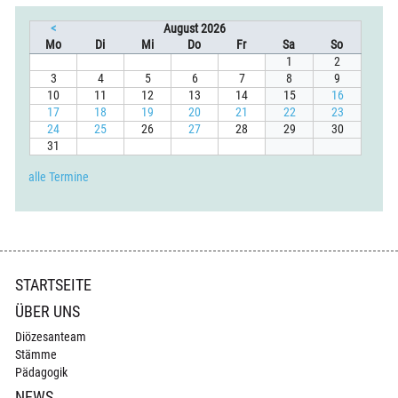
<
August 2026
ntag
enstag
ttwoch
nnerstag
eitag
mstag
nntag
Mo
Di
Mi
Do
Fr
Sa
So
1
2
3
4
5
6
7
8
9
10
11
12
13
14
15
16
17
18
19
20
21
22
23
24
25
26
27
28
29
30
31
alle Termine
Navigation
STARTSEITE
überspringen
ÜBER UNS
Diözesanteam
Stämme
Pädagogik
NEWS