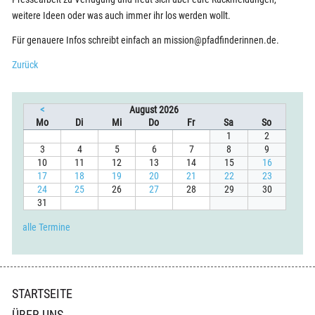
weitere Ideen oder was auch immer ihr los werden wollt.
Für genauere Infos schreibt einfach an mission@pfadfinderinnen.de.
Zurück
<
August 2026
ntag
enstag
ttwoch
nnerstag
eitag
mstag
nntag
Mo
Di
Mi
Do
Fr
Sa
So
1
2
3
4
5
6
7
8
9
10
11
12
13
14
15
16
17
18
19
20
21
22
23
24
25
26
27
28
29
30
31
alle Termine
Navigation
STARTSEITE
überspringen
ÜBER UNS